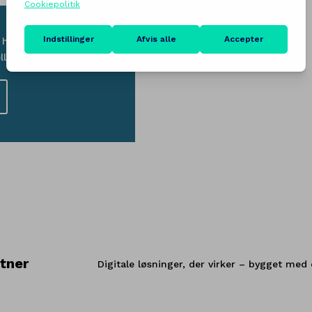
en hjemmeside – uden
lemled.
rtner
Digitale løsninger, der virker – bygget med 