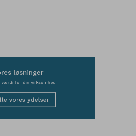
res løsninger
r værdi for din virksomhed
lle vores ydelser