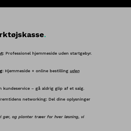
ærktøjskasse
.
nt
:
Professionel hjemmeside uden startgebyr.
g
:
Hjemmeside + online bestilling
uden
kundeservice – gå aldrig glip af et salg.
remtidens networking: Del dine oplysninger
i gør, og planter træer for hver løsning, vi