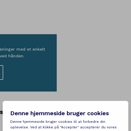
sninger med et enkelt
 ved hånden.
system uden