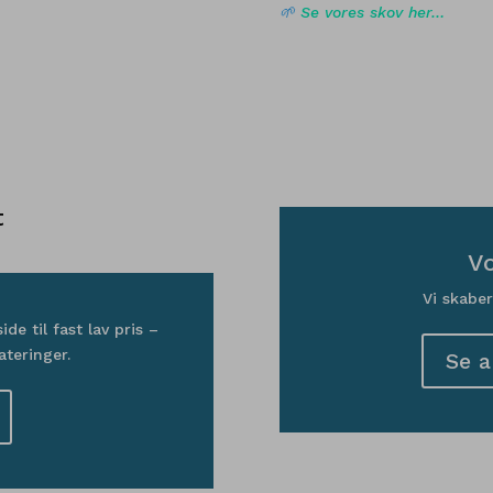
🌱
Se vores skov her…
t
Vo
Vi skabe
e til fast lav pris –
ateringer.
Se a