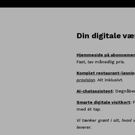
Din digitale v
Hjemmeside på abonneme
Fast, lav månedlig pris.
Komplet restaurant-løsnin
provision
. Alt inklusivt.
AI-chatassistent
:
Døgnåben 
Smarte digitale visitkort
:
F
med ét tap.
Vi tænker grønt i alt, hvad v
leverer.