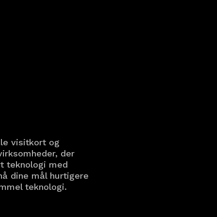
.
e visitkort og
 virksomheder, der
t teknologi med
nå dine mål hurtigere
ammel teknologi.