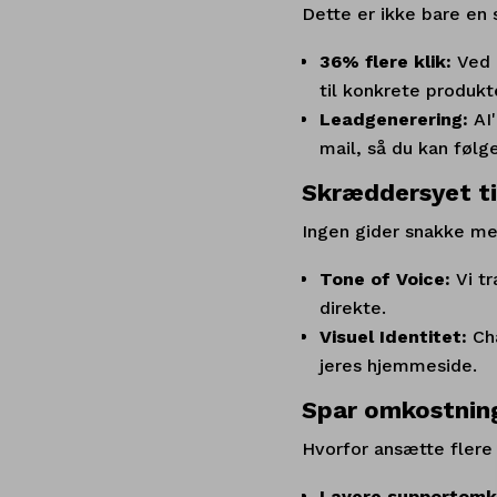
Dette er ikke bare en 
36% flere klik:
Ved 
til konkrete produkt
Leadgenerering:
AI
mail, så du kan følg
Skræddersyet ti
Ingen gider snakke med
Tone of Voice:
Vi t
direkte.
Visuel Identitet:
Ch
jeres hjemmeside.
Spar omkostning
Hvorfor ansætte flere
Lavere supportomk