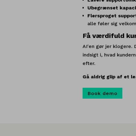
Ubegrænset kapaci
Flersproget suppor
alle føler sig velko
Få værdifuld ku
AI'en gør jer klogere. 
indsigt i, hvad kunder
efter.
Gå aldrig glip af et l
Book demo