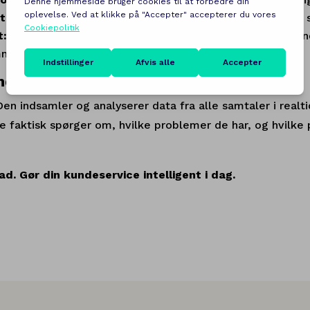
tet:
Om der er 5 eller 5.000 besøgende, svarer den alle 
t:
Har du internationale kunder? Chatbotten svarer flyden
mne.
ndeindsigt
Den indsamler og analyserer data fra alle samtaler i realtid
ne faktisk spørger om, hvilke problemer de har, og hvilke
ead. Gør din kundeservice intelligent i dag.