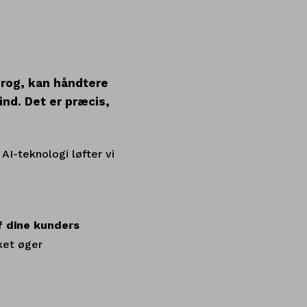
prog, kan håndtere
nd. Det er præcis,
AI-teknologi løfter vi
 dine kunders
ket øger