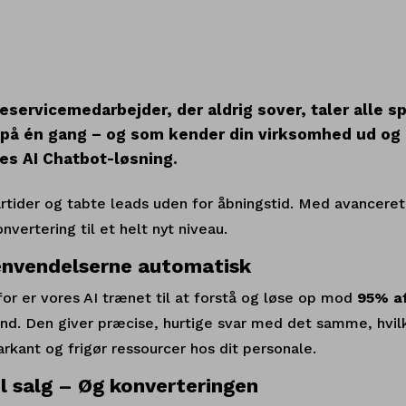
.
eservicemedarbejder, der aldrig sover, taler alle s
 på én gang – og som kender din virksomhed ud og i
es AI Chatbot-løsning.
tider og tabte leads uden for åbningstid. Med avanceret 
vertering til et helt nyt niveau.
envendelserne automatisk
for er vores AI trænet til at forstå og løse op mod
95% af
nd. Den giver præcise, hurtige svar med det samme, hvil
kant og frigør ressourcer hos dit personale.
l salg – Øg konverteringen