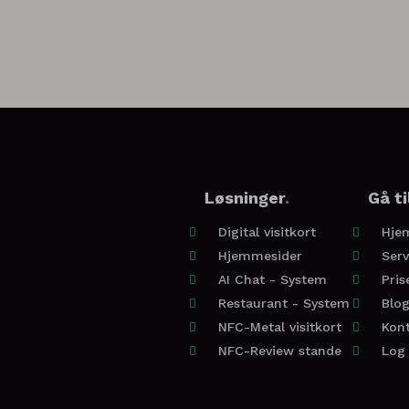
Løsninger
.
Gå ti
Digital visitkort
Hje


Hjemmesider
Serv


AI Chat - System
Pris


Restaurant - System
Blo


NFC-Metal visitkort
Kon


NFC-Review stande
Log

