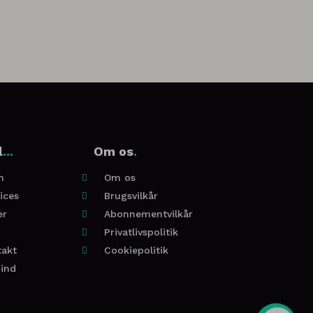
l
...
Om os
.
m
Om os

ices
Brugsvilkår

er
Abonnementvilkår

g
Privatlivspolitik

takt
Cookiepolitik

 ind