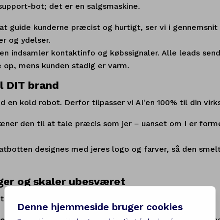
support-bot; det er en salgsmaskine.
at guide kunderne præcist og hurtigt, ser vi i gennemsnit 
er og ydelser.
'en indsamler kontaktinfo og købssignaler. Alle leads sen
e op, mens kunden stadig er varm.
l DIT brand
 en kold robot. Derfor tilpasser vi AI'en 100% til din vir
ræner den til at tale præcis som jer – uanset om I er forme
atbotten designes med jeres logo og farver, så den smelte
er og skaler ubesværet
 til at svare på de samme spørgsmål igen og igen?
ostninger:
Reducer driften ved at lade AI håndtere mæn