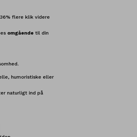
36% flere klik videre
des
omgående
til din
ksomhed.
lle, humoristiske eller
r naturligt ind på
gden.