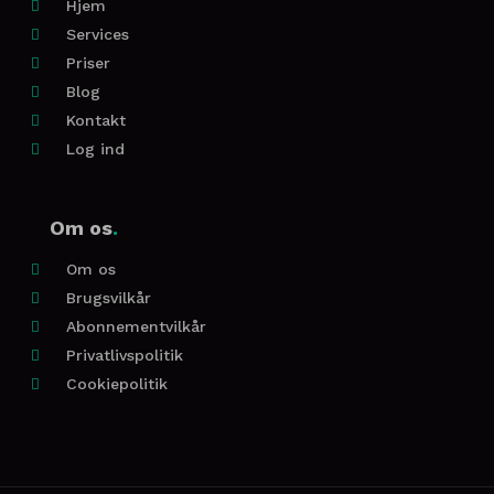
Hjem

Services

Priser

Blog

Kontakt

Log ind

Om os
.
Om os

Brugsvilkår

Abonnementvilkår

Privatlivspolitik

Cookiepolitik
