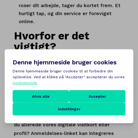
roser dit arbejde, tager du kortet frem. Et
hurtigt tap, og din service er foreviget
online.
Hvorfor er det
vigtigt?
Gode anmeldelser er din vigtigste
markedsføring. De skaber tillid, forbedrer din
placering på Google og får nye kunder til at
vælge netop dig. Ved at gøre det nemt og
moderne at anmelde, mangedobler du
antallet af positive tilbagemeldinger.
Virker perfekt med din Digitale Profil
Har
du allerede vores digitale visitkort eller
profil? Anmeldelses-linket kan integreres