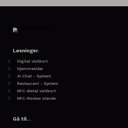
Løsninger
.
Digital visitkort

Hjemmesider

AI Chat - System

Restaurant - System

NFC-Metal visitkort

NFC-Review stande

Gå til
...