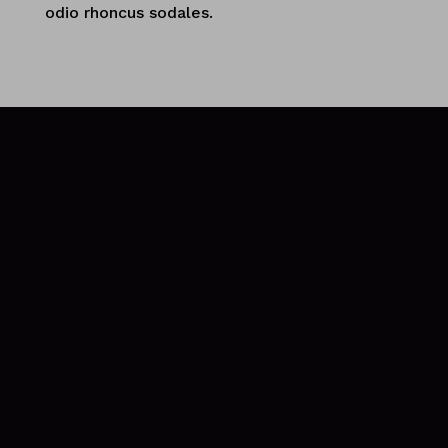
odio rhoncus sodales.
.
FOUNDER
David Wilcox