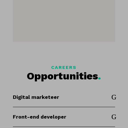
Innovation
Sed orci erat, rhoncus at posuere at,
interdum sed mauris.
CAREERS
Opportunities
.
Digital marketeer
Front-end developer