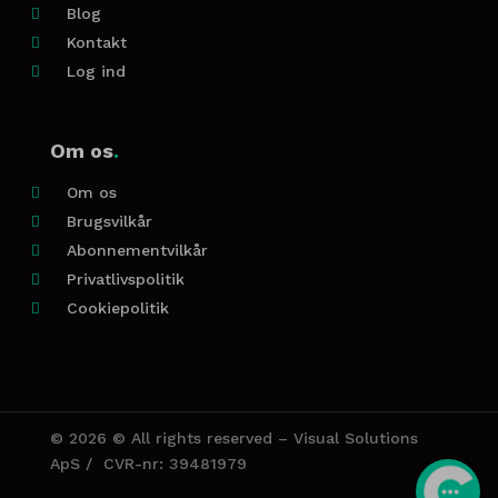
Blog

Kontakt

Log ind

Om os
.
Om os

Brugsvilkår

Abonnementvilkår

Privatlivspolitik

Cookiepolitik

©
2026 © All rights reserved – Visual Solutions
ApS / CVR-nr: 39481979