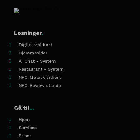
Løsninger
.
Digital visitkort

Hjemmesider

AI Chat - System

Restaurant - System

NFC-Metal visitkort

NFC-Review stande

Gå til
...
Hjem

Services

Priser
