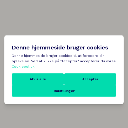
Reviews
Donec fermentum dolor id ex volutpat, nec
consectetur odio accumsan.
350+