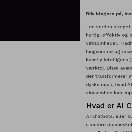
Bliv klogere på, h
I en verden præget 
hurtig, effektiv og
virksomheder. Tradi
langsomme og ressou
kunstig intelligens
værktøj. Disse avanc
der transformerer m
dykke ned i, hvad A
virksomhed kan imp
Hvad er AI 
AI chatbots, eller 
simulere menneskeli