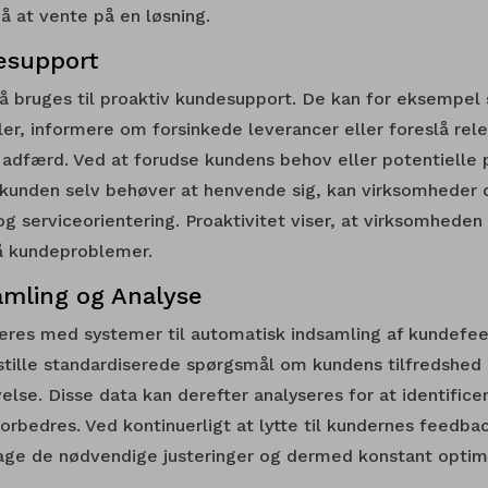
å at vente på en løsning.
esupport
å bruges til proaktiv kundesupport. De kan for eksempel
, informere om forsinkede leverancer eller foreslå rel
adfærd. Ved at forudse kundens behov eller potentielle
 kunden selv behøver at henvende sig, kan virksomheder 
og serviceorientering. Proaktivitet viser, at virksomhede
gå kundeproblemer.
mling og Analyse
eres med systemer til automatisk indsamling af kundefe
 stille standardiserede spørgsmål om kundens tilfredshed
else. Disse data kan derefter analyseres for at identifice
orbedres. Ved kontinuerligt at lytte til kundernes feedba
age de nødvendige justeringer og dermed konstant optim