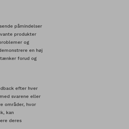
 sende påmindelser
evante produkter
 problemer og
demonstrere en høj
n tænker forud og
edback efter hver
 med svarene eller
re områder, hvor
ck, kan
ere deres