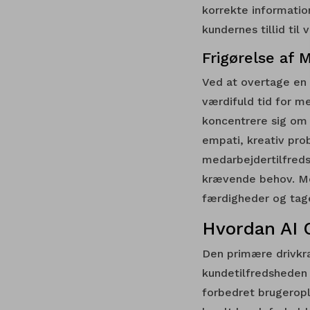
korrekte informatio
kundernes tillid til
Frigørelse af 
Ved at overtage en 
værdifuld tid for 
koncentrere sig om
empati, kreativ pro
medarbejdertilfreds
krævende behov. Med
færdigheder og tage
Hvordan AI 
Den primære drivkra
kundetilfredsheden 
forbedret brugeropl