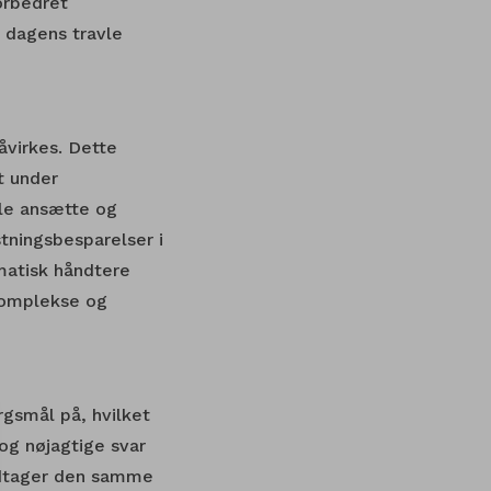
orbedret
i dagens travle
åvirkes. Dette
t under
lle ansætte og
tningsbesparelser i
matisk håndtere
komplekse og
gsmål på, hvilket
og nøjagtige svar
modtager den samme