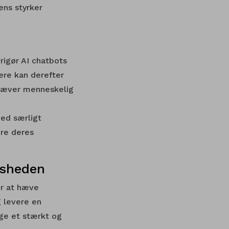
ens styrker
rigør AI chatbots
ere kan derefter
kræver menneskelig
med særligt
dre deres
dsheden
or at hæve
g levere en
gge et stærkt og