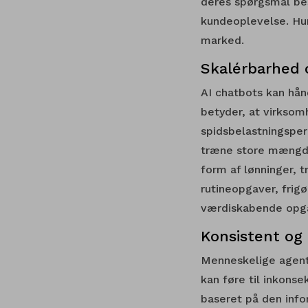
deres spørgsmål be
kundeoplevelse. Hurt
marked.
Skalérbarhed 
AI chatbots kan hån
betyder, at virksom
spidsbelastningsper
træne store mængder
form af lønninger, 
rutineopgaver, fri
værdiskabende opg
Konsistent og
Menneskelige agent
kan føre til inkons
baseret på den info