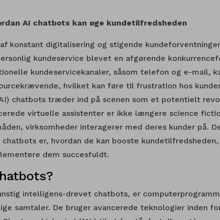
vordan AI chatbots kan øge kundetilfredsheden
af konstant digitalisering og stigende kundeforventninger 
 personlig kundeservice blevet en afgørende konkurrencef
tionelle kundeservicekanaler, såsom telefon og e-mail, k
rcekrævende, hvilket kan føre til frustration hos kunder
 (AI) chatbots træder ind på scenen som et potentielt rev
erede virtuelle assistenter er ikke længere science fictio
åden, virksomheder interagerer med deres kunder på. Den
I chatbots er, hvordan de kan booste kundetilfredsheden,
lementere dem succesfuldt.
Chatbots?
kunstig intelligens-drevet chatbots, er computerprogramme
ge samtaler. De bruger avancerede teknologier inden for