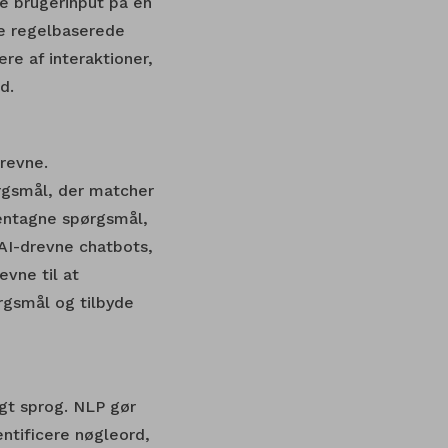
re brugerinput på en
e regelbaserede
e af interaktioner,
d.
revne.
rgsmål, der matcher
gentagne spørgsmål,
 AI-drevne chatbots,
evne til at
rgsmål og tilbyde
igt sprog. NLP gør
entificere nøgleord,