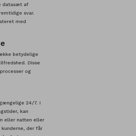
e datasæt af
remtidige svar.
dateret med
ce
række betydelige
ilfredshed. Disse
 processer og
gængelige 24/7. I
gstider, kan
 eller natten eller
 kunderne, der får