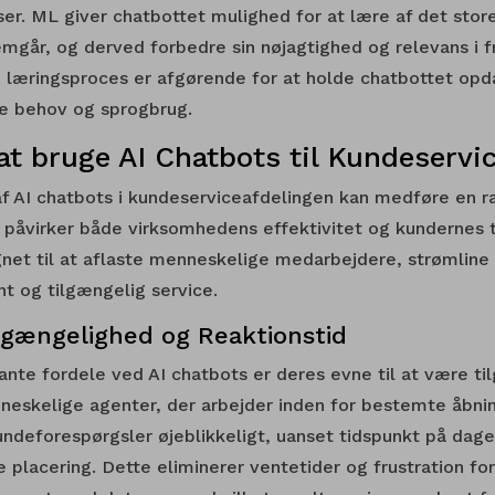
lser. ML giver chatbottet mulighed for at lære af det stor
mgår, og derved forbedre sin nøjagtighed og relevans i f
e læringsproces er afgørende for at holde chatbottet op
e behov og sprogbrug.
at bruge AI Chatbots til Kundeservi
f AI chatbots i kundeserviceafdelingen kan medføre en 
e påvirker både virksomhedens effektivitet og kundernes t
gnet til at aflaste menneskelige medarbejdere, strømline
t og tilgængelig service.
ilgængelighed og Reaktionstid
nte fordele ved AI chatbots er deres evne til at være til
eskelige agenter, der arbejder inden for bestemte åbnin
ndeforespørgsler øjeblikkeligt, uanset tidspunkt på dagen
 placering. Dette eliminerer ventetider og frustration for