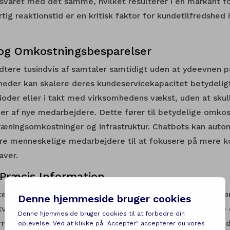
svaret med det samme, hvilket resulterer i en markant f
ig reaktionstid er en kritisk faktor for kundetilfredshed 
og Omkostningsbesparelser
dtere tusindvis af samtaler samtidigt uden at ydeevnen p
heder kan skalere deres kundeservicekapacitet betydelig
ioder eller i takt med virksomhedens vækst, uden at sku
 af nye medarbejdere. Dette fører til betydelige omkos
træningsomkostninger og infrastruktur. Chatbots kan auto
gøre menneskelige medarbejdere til at fokusere på mere 
aver.
 Præcis Information
er kan have forskellige måder at besvare de samme spør
ekvens. AI chatbots er programmeret til at give ensartede 
rmation, de er trænet på. Dette sikrer, at alle kunder 