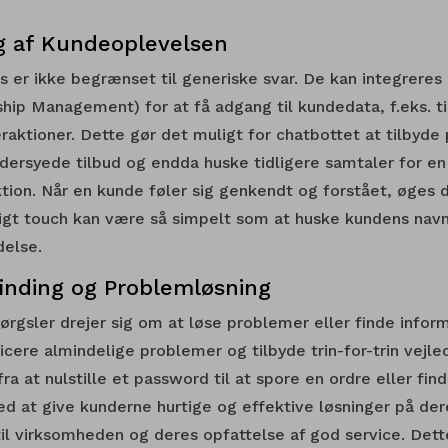
.
ng af Kundeoplevelsen
s er ikke begrænset til generiske svar. De kan integrer
hip Management) for at få adgang til kundedata, f.eks. ti
raktioner. Dette gør det muligt for chatbottet at tilbyde
dersyede tilbud og endda huske tidligere samtaler for en
ktion. Når en kunde føler sig genkendt og forstået, øges 
igt touch kan være så simpelt som at huske kundens navn e
delse.
finding og Problemløsning
gsler drejer sig om at løse problemer eller finde inform
icere almindelige problemer og tilbyde trin-for-trin vejled
ra at nulstille et password til at spore en ordre eller fi
Ved at give kunderne hurtige og effektive løsninger på de
 til virksomheden og deres opfattelse af god service. Dett