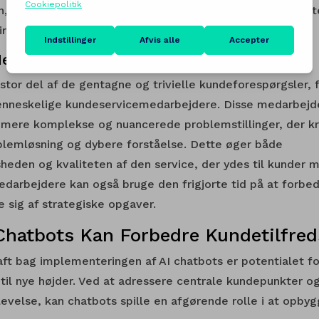
n, hvilket minimerer fejl og misforståelser. Denne konsist
 virksomheden og dens information.
Medarbejdere
stor del af de gentagne og trivielle kundeforespørgsler, f
menneskelige kundeservicemedarbejdere. Disse medarbejd
 mere komplekse og nuancerede problemstillinger, der 
blemløsning og dybere forståelse. Dette øger både
heden og kvaliteten af den service, der ydes til kunder 
arbejdere kan også bruge den frigjorte tid på at forbe
 sig af strategiske opgaver.
Chatbots Kan Forbedre Kundetilfre
ft bag implementeringen af AI chatbots er potentialet f
til nye højder. Ved at adressere centrale kundepunkter o
evelse, kan chatbots spille en afgørende rolle i at opby