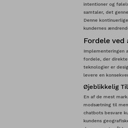
intentioner og føle
samtaler, det genne
Denne kontinuerlig
kundernes ændrend
Fordele ved 
Implementeringen a
fordele, der direkt
teknologier er desi
levere en konsekven
Øjeblikkelig T
En af de mest marka
modsætning til menn
chatbots besvare ku
kundens geografiske