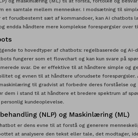
P) og maskinlæring (ML) til at forstå, fortolke og besva
m en samtale mellem mennesker. I modsætning til simpl
r et forudbestemt sæt af kommandoer, kan AI chatbots lær
 og endda håndtere mere komplekse forespørgsler over ti
bots
ggende to hovedtyper af chatbots: regelbaserede og AI-d
bots fungerer som et flowchart og kan kun svare på spø
erede svar. De er effektive til at håndtere simple og 
ilitet og evnen til at håndtere uforudsete forespørgsler.
askinlæring til gradvist at forbedre deres forståelse og 
ør dem i stand til at håndtere et bredere spektrum af spø
 personlig kundeoplevelse.
gbehandling (NLP) og Maskinlæring (ML)
chatbot er dens evne til at forstå og generere menneskel
ottet at analysere den tekst eller tale, det modtager, id