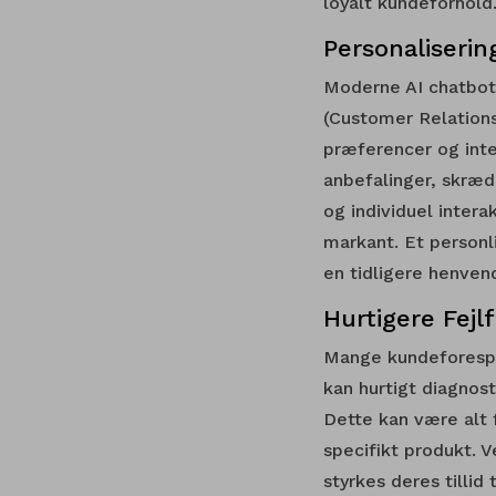
loyalt kundeforhold
Personaliseri
Moderne AI chatbot
(Customer Relations
præferencer og inte
anbefalinger, skræd
og individuel intera
markant. Et personl
en tidligere henven
Hurtigere Fejl
Mange kundeforespør
kan hurtigt diagnost
Dette kan være alt f
specifikt produkt. 
styrkes deres tillid