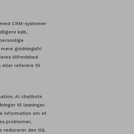
es med CRM-systemer
dligere køb,
 personlige
 mere gnidningsfri
deres tilfredshed
ller referere til
ation. AI chatbots
ninger til løsninger.
nde information om et
res problemer,
e reducerer den tid,