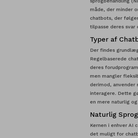
sprogbehandling (NL
måde, der minder o
chatbots, der følge
tilpasse deres svar
Typer af Chat
Der findes grundlæ
Regelbaserede chat
deres forudprogramm
men mangler fleksib
derimod, anvender m
interagere. Dette g
en mere naturlig og
Naturlig Spro
Kernen i enhver AI 
det muligt for chatb