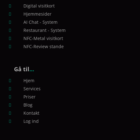
Digital visitkort

Hjemmesider

AI Chat - System

Restaurant - System

NFC-Metal visitkort

NFC-Review stande

Gå til
...
Hjem

Services

Priser

Blog

Kontakt

Log ind
