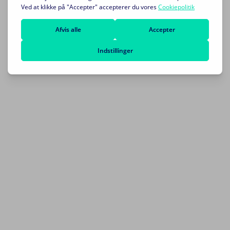
Sådan Designer du det Perfekte NFC Kort til
Din VirksomhedI en verden, hvor digital
interaktion er...
NFC-chippen: Den Næste Generation af
Netværk med VisitkortI en verden hvor
digitalisering er i...