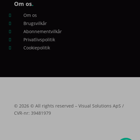
Om os
.
Om os

Brugsvilkår

Abonnementvilkår

Privatlivspolitik

Cookiepolitik

©
2026 © All rights reserved – Visual Solutions ApS /
CVR-nr: 39481979