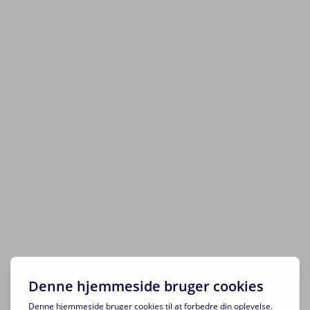
Sikkerhed og Bekvemmelighed: Fordele ved
Kontaktløs DataoverførselDen digitale tidsalder
har...
Et varigt indtryk med metal visitkort: Elegance,
der tællerI en verden, hvor digitale
forbindelser...