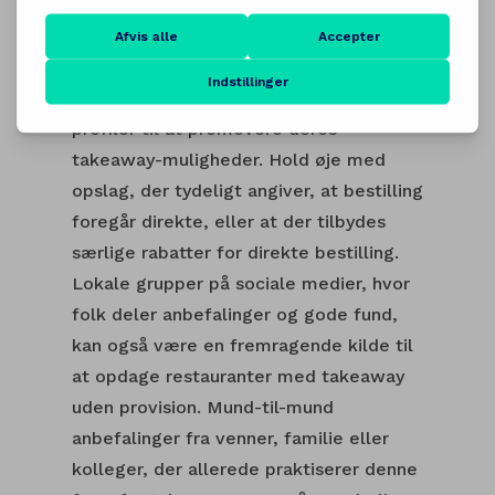
Sociale medier kan være en guldgrube
for information om lokale takeaway-
tilbud. Restauranter bruger ofte deres
Facebook-, Instagram- eller TikTok-
profiler til at promovere deres
takeaway-muligheder. Hold øje med
opslag, der tydeligt angiver, at bestilling
foregår direkte, eller at der tilbydes
særlige rabatter for direkte bestilling.
Lokale grupper på sociale medier, hvor
folk deler anbefalinger og gode fund,
kan også være en fremragende kilde til
at opdage restauranter med takeaway
uden provision. Mund-til-mund
anbefalinger fra venner, familie eller
kolleger, der allerede praktiserer denne