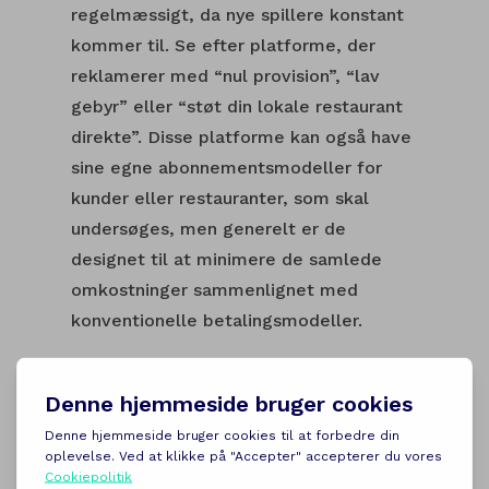
regelmæssigt, da nye spillere konstant
kommer til. Se efter platforme, der
reklamerer med “nul provision”, “lav
gebyr” eller “støt din lokale restaurant
direkte”. Disse platforme kan også have
sine egne abonnementsmodeller for
kunder eller restauranter, som skal
undersøges, men generelt er de
designet til at minimere de samlede
omkostninger sammenlignet med
konventionelle betalingsmodeller.
Sociale Medier og
Mund-til-Mund
Anbefalinger