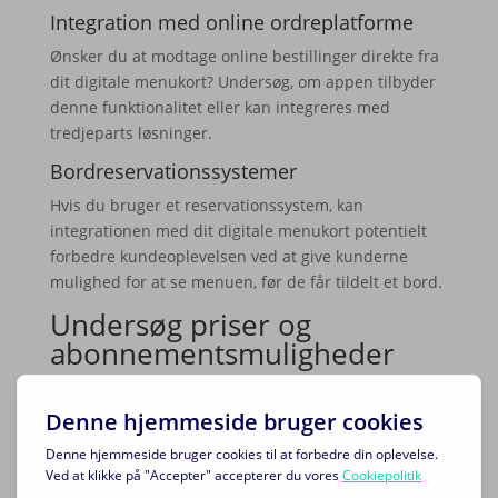
Integration med online ordreplatforme
Ønsker du at modtage online bestillinger direkte fra
dit digitale menukort? Undersøg, om appen tilbyder
denne funktionalitet eller kan integreres med
tredjeparts løsninger.
Bordreservationssystemer
Hvis du bruger et reservationssystem, kan
integrationen med dit digitale menukort potentielt
forbedre kundeoplevelsen ved at give kunderne
mulighed for at se menuen, før de får tildelt et bord.
Undersøg priser og
abonnementsmuligheder
Pris
Abonnementsmuligheder
100 kr
Basic